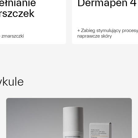
łnianie
Dermapen 4
48
rszczek
Twarz + szyja + dekolt
60
Zabieg stymulujący proces
 zmarszczki
naprawcze skóry
Dłonie
22
ykule