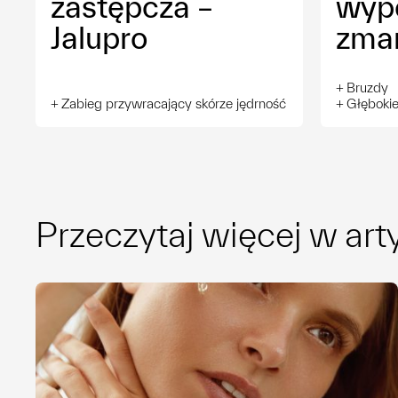
zastępcza –
wype
Jalupro
zma
Bruzdy
Zabieg przywracający skórze jędrność
Głębokie
Przeczytaj więcej w art