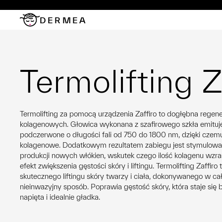
DERMEA
Termolifting Z
Termolifting za pomocą urządzenia Zaffiro to dogłębna regene
kolagenowych. Głowica wykonana z szafirowego szkła emituj
podczerwone o długości fali od 750 do 1800 nm, dzięki czemu
kolagenowe. Dodatkowym rezultatem zabiegu jest stymulowan
produkcji nowych włókien, wskutek czego ilość kolagenu wzra
efekt zwiększenia gęstości skóry i liftingu. Termolifting Zaffi
skutecznego liftingu skóry twarzy i ciała, dokonywanego w ca
nieinwazyjny sposób. Poprawia gęstość skóry, która staje się b
napięta i idealnie gładka.