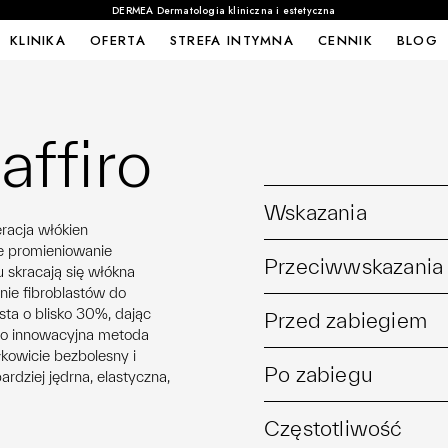
DERMEA Dermatologia kliniczna i estetyczna
KLINIKA
OFERTA
STREFA INTYMNA
CENNIK
BLOG
affiro
Wskazania
racja włókien
e promieniowanie
Przeciwwskazania
 skracają się włókna
ie fibroblastów do
sta o blisko 30%, dając
Przed zabiegiem
ro to innowacyjna metoda
łkowicie bezbolesny i
Po zabiegu
ardziej jędrna, elastyczna,
Częstotliwość