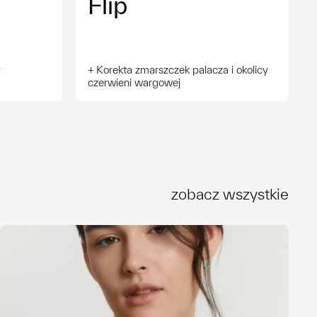
Flip
00 zł
00 zł
y
Korekta zmarszczek palacza i okolicy
czerwieni wargowej
00 zł
zobacz wszystkie