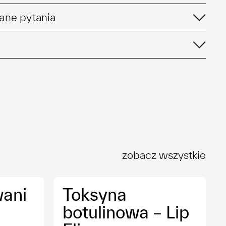
ane pytania
 bolesny?
acja po zabiegu?
00 zł
oczekiwać?
00 zł
zobacz wszystkie
00 zł
ani
Toksyna
00 zł
botulinowa – Lip